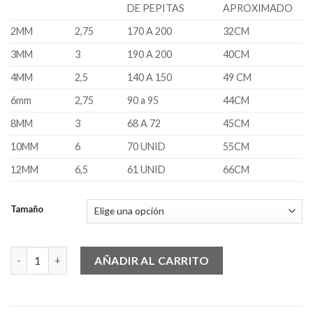
desde
DE PEPITAS
APROXIMADO
$2.50
2MM
2,75
170 A 200
32CM
hasta
$6.50
3MM
3
190 A 200
40CM
4MM
2,5
140 A 150
49 CM
6mm
2,75
90 a 95
44CM
8MM
3
68 A 72
45CM
10MM
6
70 UNID
55CM
12MM
6,5
61 UNID
66CM
Tamaño
Cristales C172 cantidad
AÑADIR AL CARRITO