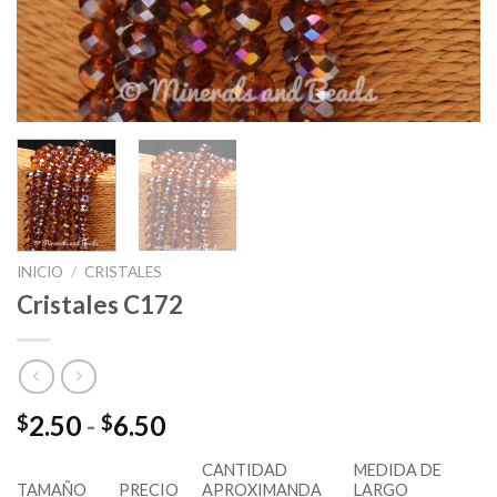
INICIO
/
CRISTALES
Cristales C172
Rango
2.50
-
6.50
$
$
de
CANTIDAD
MEDIDA DE
precios:
TAMAÑO
PRECIO
APROXIMANDA
LARGO