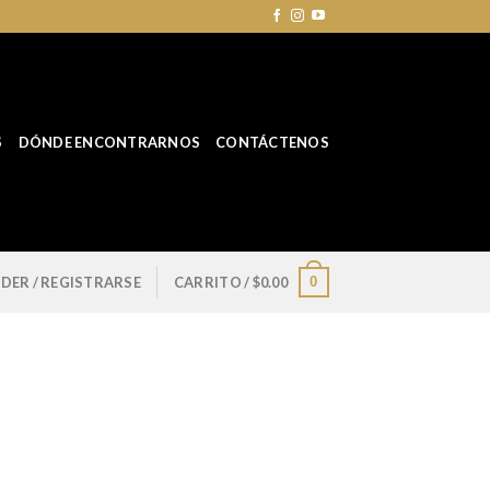
S
DÓNDE ENCONTRARNOS
CONTÁCTENOS
0
DER / REGISTRARSE
CARRITO /
$
0.00