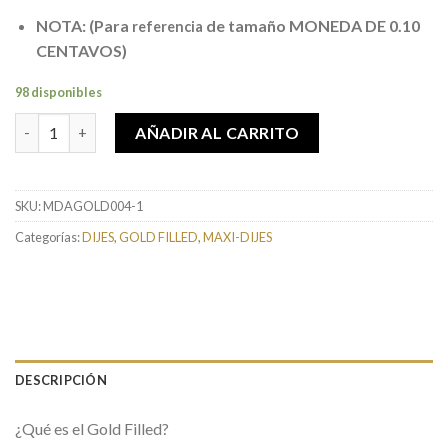
NOTA: (Para
de tamaño MONEDA DE 0.10
referencia
CENTAVOS)
98 disponibles
Dijes de Gold Filled Tipo Abanico 5.6mm cantidad
AÑADIR AL CARRITO
SKU:
MDAGOLD004-1
Categorías:
DIJES
,
GOLD FILLED
,
MAXI-DIJES
DESCRIPCIÓN
¿Qué es el Gold Filled?