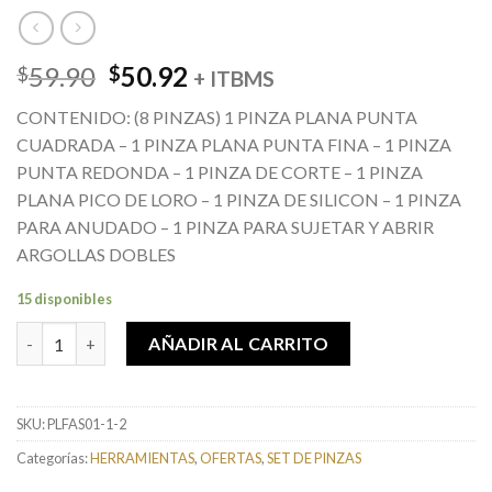
El
El
59.90
50.92
$
$
+ ITBMS
precio
precio
CONTENIDO: (8 PINZAS) 1 PINZA PLANA PUNTA
original
actual
CUADRADA – 1 PINZA PLANA PUNTA FINA – 1 PINZA
era:
es:
PUNTA REDONDA – 1 PINZA DE CORTE – 1 PINZA
$59.90.
$50.92.
PLANA PICO DE LORO – 1 PINZA DE SILICON – 1 PINZA
PARA ANUDADO – 1 PINZA PARA SUJETAR Y ABRIR
ARGOLLAS DOBLES
15 disponibles
ESTUCHE DE PINZAS COLOR CHOCOLATE 2 cantidad
AÑADIR AL CARRITO
SKU:
PLFAS01-1-2
Categorías:
HERRAMIENTAS
,
OFERTAS
,
SET DE PINZAS