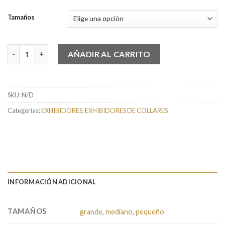
de
precios:
Tamaños
desde
$2.99
Exhibidores Acrilicos para Collares Negro cantidad
hasta
AÑADIR AL CARRITO
$6.99
SKU:
N/D
Categorías:
EXHIBIDORES
,
EXHIBIDORES DE COLLARES
INFORMACIÓN ADICIONAL
TAMAÑOS
grande
,
mediano
,
pequeño