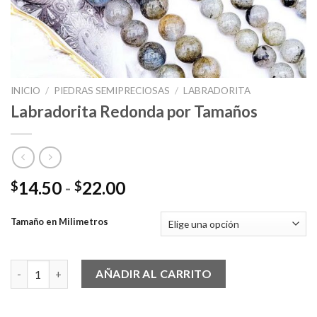
INICIO
/
PIEDRAS SEMIPRECIOSAS
/
LABRADORITA
Labradorita Redonda por Tamaños
Rango
14.50
-
22.00
$
$
de
precios:
Tamaño en Milimetros
desde
$14.50
Labradorita Redonda por Tamaños cantidad
hasta
AÑADIR AL CARRITO
$22.00