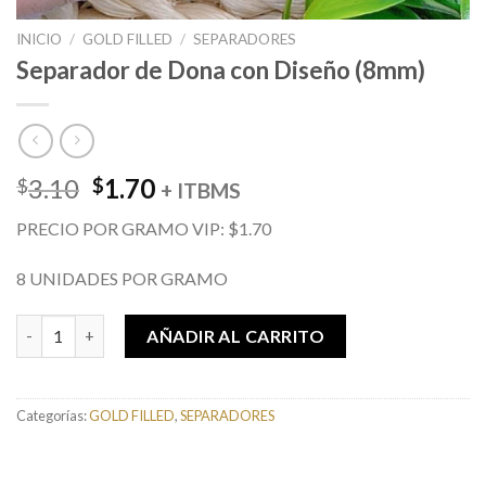
INICIO
/
GOLD FILLED
/
SEPARADORES
Separador de Dona con Diseño (8mm)
El
El
3.10
1.70
$
$
+ ITBMS
precio
precio
PRECIO POR GRAMO VIP: $1.70
original
actual
era:
es:
8 UNIDADES POR GRAMO
$3.10.
$1.70.
Separador de Dona con Diseño (8mm) cantidad
AÑADIR AL CARRITO
Categorías:
GOLD FILLED
,
SEPARADORES