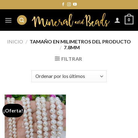
Skip
to
content
0
INICIO
/
TAMAÑO EN MILIMETROS DEL PRODUCTO
/
7.8MM
FILTRAR
¡Oferta!