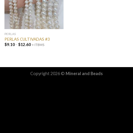
PERLAS
PERLAS CULTIVADAS #3
Rango
$
9.10
-
$
12.60
+ ITBMS
de
precios:
desde
$9.10
hasta
$12.60
Copyright 2026 ©
Mineral and Beads