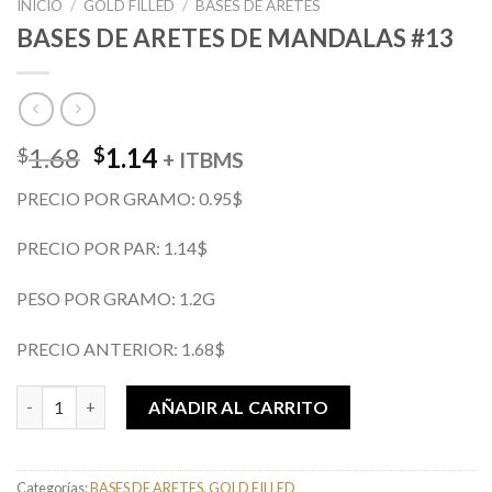
INICIO
/
GOLD FILLED
/
BASES DE ARETES
BASES DE ARETES DE MANDALAS #13
El
El
1.68
1.14
$
$
+ ITBMS
precio
precio
PRECIO POR GRAMO: 0.95$
original
actual
era:
es:
PRECIO POR PAR: 1.14$
$1.68.
$1.14.
PESO POR GRAMO: 1.2G
PRECIO ANTERIOR: 1.68$
BASES DE ARETES DE MANDALAS #13 cantidad
AÑADIR AL CARRITO
Categorías:
BASES DE ARETES
,
GOLD FILLED