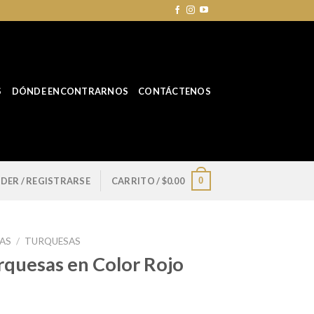
S
DÓNDE ENCONTRARNOS
CONTÁCTENOS
0
DER / REGISTRARSE
CARRITO /
$
0.00
SAS
/
TURQUESAS
rquesas en Color Rojo