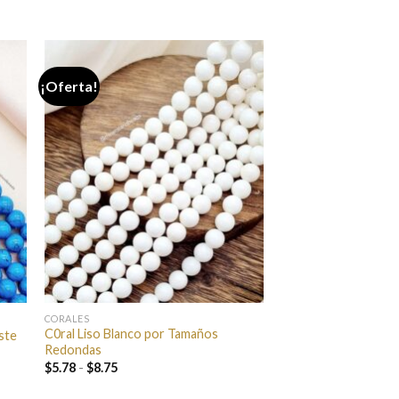
¡Oferta!
CORALES
C0ral Liso Blanco por Tamaños
ste
Redondas
Rango
$
5.78
-
$
8.75
de
precios: