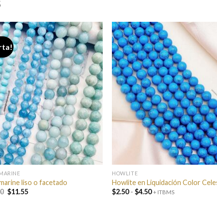
S
rta!
MARINE
HOWLITE
arine liso o facetado
Howlite en Liquidación Color Cele
El
El
Rango
00
$
11.55
$
2.50
-
$
4.50
+ ITBMS
precio
precio
de
original
actual
precios:
era:
es:
desde