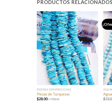
PRODUCTOS RELACIONADO
¡Ofe
SAS
PIEDRAS SEMIPRECIOSAS
AQUA
TURQUESAS
Piezas de Turquesas
Aguam
$
28.00
$
33.
+ ITBMS