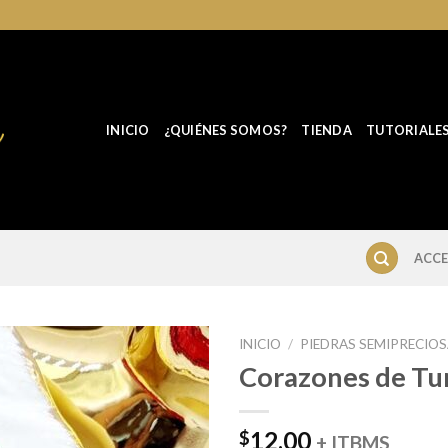
INICIO
¿QUIÉNES SOMOS?
TIENDA
TUTORIALE
ACCE
INICIO
/
PIEDRAS SEMIPRECIO
Corazones de Tu
12.00
$
+ ITBMS