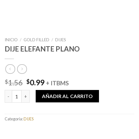
INICIO
/
GOLD FILLED
/
DIJES
DIJE ELEFANTE PLANO
El
El
1.56
0.99
$
$
+ ITBMS
precio
precio
DIJE ELEFANTE PLANO cantidad
original
actual
AÑADIR AL CARRITO
era:
es:
$1.56.
$0.99.
Categoría:
DIJES